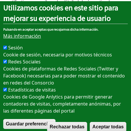
notification par e-mail avec les détails de la réservation. Le
Utilizamos cookies en este sitio para
Consortium se réserve le droit de suspendre un compte s'il
détecte un non-respect répété des conditions d'utilisation,
mejorar su experiencia de usuario
tout en informant ledit utilisateur de cette situation afin qu'il
puisse apporter les clarifications nécessaires.
Pulsando en aceptar aceptas que recojamos dicha información.
Más información
Más información
Sesión
Cookie de sesión, necesaria por motivos técnicos
Redes Sociales
Cookies de plataformas de Redes Sociales (Twitter y
Sobre el portal
Facebook) necesarias para poder mostrar el contenido
en redes del Consorcio
Mentions légales
Estadísticas de visitas
Politique des cookies
Cookies de Google Anlytics para permitir generar
contadores de visitas, completamente anónimas, por
Politique de confidentialité
las diferentes páginas del portal
Accessibilité
R
Guardar preferencias
Rechazar todas
Aceptar todas