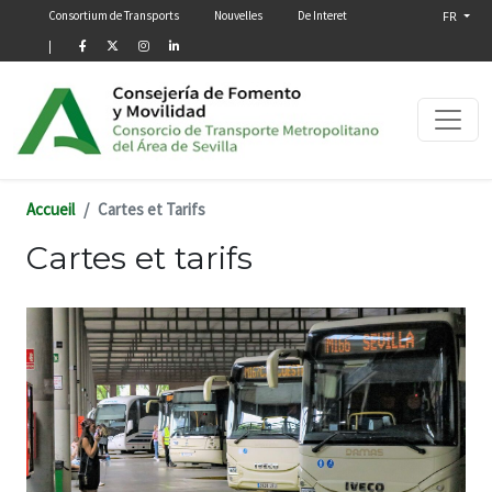
Menú secundario
Aller au contenu principal
Consortium de Transports
Nouvelles
De Interet
FR
|
Accueil
Cartes et Tarifs
Cartes et tarifs