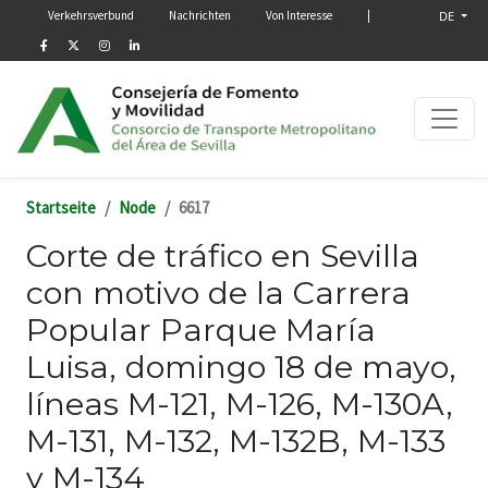
Menú secundario
Direkt zum Inhalt
Verkehrsverbund
Nachrichten
Von Interesse
|
DE
Startseite
Node
6617
Corte de tráfico en Sevilla
con motivo de la Carrera
Popular Parque María
Luisa, domingo 18 de mayo,
líneas M-121, M-126, M-130A,
M-131, M-132, M-132B, M-133
y M-134