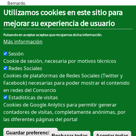
Bernardo.
Utilizamos cookies en este sitio para
A criterio de la Policía Local, una vez hayan acabado de pasar los
mejorar su experiencia de usuario
corredores y los vehículos de cola de carrera, se irán levantando
los distintos cortes y desvíos al tráfico que no afecten a la
celebración de la prueba.
Pulsando en aceptar aceptas que recojamos dicha información.
Más información
Fecha Fin Publicación Portada
Sesión
Mo., 19.05.2025 - 09:17
Cookie de sesión, necesaria por motivos técnicos
Redes Sociales
Cookies de plataformas de Redes Sociales (Twitter y
Sobre el portal
Facebook) necesarias para poder mostrar el contenido
en redes del Consorcio
Rechtlicher hinweis
Estadísticas de visitas
Cookie-Richtlinie
Cookies de Google Anlytics para permitir generar
contadores de visitas, completamente anónimas, por
Datenschutzrichtlinie
las diferentes páginas del portal
Barrierefreiheit
R
Guardar preferencias
Rechazar todas
Aceptar todas