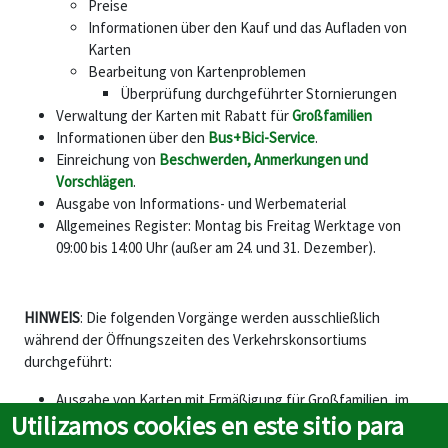
Preise
Informationen über den Kauf und das Aufladen von
Karten
Bearbeitung von Kartenproblemen
Überprüfung durchgeführter Stornierungen
Verwaltung der Karten mit Rabatt für
Großfamilien
Informationen über den
Bus+Bici-Service
.
Einreichung von
Beschwerden, Anmerkungen und
Vorschlägen
.
Ausgabe von Informations- und Werbematerial
Allgemeines Register: Montag bis Freitag Werktage von
09:00 bis 14:00 Uhr (außer am 24. und 31. Dezember).
HINWEIS
: Die folgenden Vorgänge werden ausschließlich
während der Öffnungszeiten des Verkehrskonsortiums
durchgeführt:
Ausgabe von Karten mit Ermäßigung für Großfamilien, im
Utilizamos cookies en este sitio para
Falle eines Austauschs wegen eines Defekts.
Erneuerung von Karten mit Ermäßigung für Großfamilien.