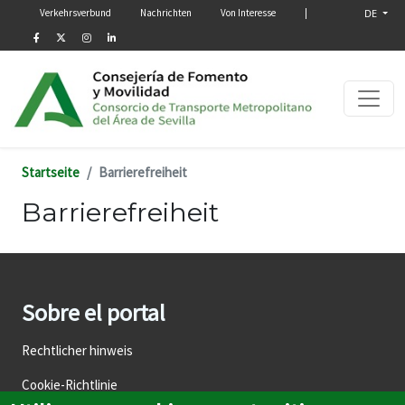
Menú secundario
Direkt zum Inhalt
Verkehrsverbund
Nachrichten
Von Interesse
|
DE
Startseite
Barrierefreiheit
Barrierefreiheit
Sobre el portal
Rechtlicher hinweis
Cookie-Richtlinie