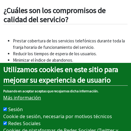
¿Cuáles son los compromisos de
calidad del servicio?
Prestar cobertura de los servicios telefónicos durante toda la
franja horaria de funcionamiento del servicio.
Reducir los tiempos de espera de los usuarios.
Minimizar el índice de abandonos.
Resolver con eficacia las demandas de los usuarios relativas a
Utilizamos cookies en este sitio para
los servicios prestados.
mejorar su experiencia de usuario
Transmitir al usuario el propósito de estar a su servicio.
Consolidar la cultura del usuario-cliente en su trato con los
Pulsando en aceptar aceptas que recojamos dicha información.
Consorcios.
Más información
Captar la confianza de los usuarios en el servicio.
Aumentar el número de usuarios del servicio.
Sesión
Cookie de sesión, necesaria por motivos técnicos
Redes Sociales
Cookies de plataformas de Redes Sociales (Twitter y