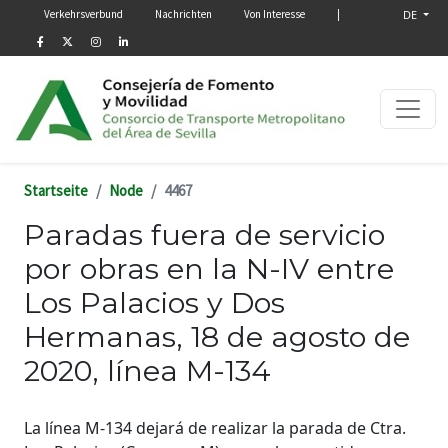
Menú secundario
Direkt zum Inhalt
Verkehrsverbund
Nachrichten
Von Interesse
|
DE
Startseite
Node
4467
Paradas fuera de servicio
por obras en la N-IV entre
Los Palacios y Dos
Hermanas, 18 de agosto de
2020, línea M-134
La línea M-134 dejará de realizar la parada de Ctra.