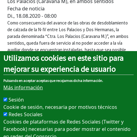
Los Palacios (Caravana M), en ambos sentidos
Fecha de noticia
Di., 18.08.2020 - 08:00
Como consecuencia del avance de las obras de desdoblamiento
de calzada de la N-IV entre Los Palacios y Dos Hermanas, la
parada denominada “Ctra. Los Palacios (Caravana M.)”, en ambos
sentidos, queda fuera de servicio al no poder acceder a la vía
auxiliar donde se encuentran instaladas, hasta que sea posible
Utilizamos cookies en este sitio para
acceder a las mismas.
mejorar su experiencia de usuario
Parada fuera de servicio: Ctra. Los Palacios (Caravana M.), en
ambos sentidos
Pulsando en aceptar aceptas que recojamos dicha información.
Etiquetas
Más información
Incidencias de servicio
Sesión
Cookie de sesión, necesaria por motivos técnicos
Redes Sociales
Cookies de plataformas de Redes Sociales (Twitter y
Sobre el portal
Facebook) necesarias para poder mostrar el contenido
en redes del Consorcio
Rechtlicher hinweis