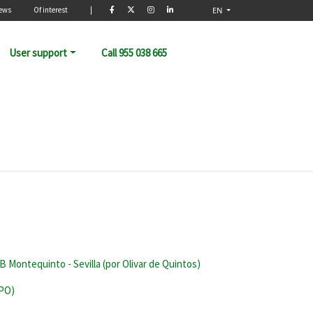
rio
ews
Of interest
|
EN
User support
Call 955 038 665
 Montequinto - Sevilla (por Olivar de Quintos)
UPO)