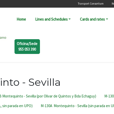
Menú secunda
Transport Consortium
N
Navegación principal
Home
Lines and Schedules
Cards and rates
Oficina/Sede
955 053 390
nto - Sevilla
 Montequinto - Sevilla (por Olivar de Quintos y Bda Echaguy)
M-130B
s, sin parada en UPO)
M-130A Montequinto - Sevilla (sin parada en 