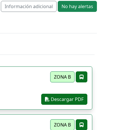
Información adicional
No hay alertas
ZONA B
Descargar PDF
ZONA B