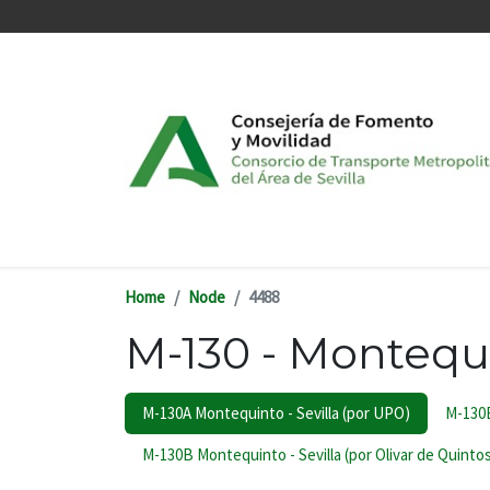
Skip to main content
Home
Node
4488
M-130 - Montequi
M-130A Montequinto - Sevilla (por UPO)
M-130B
M-130B Montequinto - Sevilla (por Olivar de Quinto