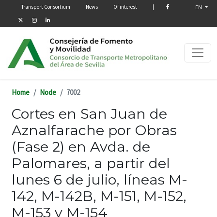
Menú secundario
Skip to main content
Transport Consortium
News
Of interest
|
EN
Home
Node
7002
Cortes en San Juan de
Aznalfarache por Obras
(Fase 2) en Avda. de
Palomares, a partir del
lunes 6 de julio, líneas M-
142, M-142B, M-151, M-152,
M-153 y M-154