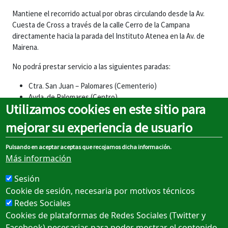
Mantiene el recorrido actual por obras circulando desde la Av.
Cuesta de Cross a través de la calle Cerro de la Campana
directamente hacia la parada del Instituto Atenea en la Av. de
Mairena.
No podrá prestar servicio a las siguientes paradas:
Ctra. San Juan – Palomares (Cementerio)
Avda. de Palomares (Centro)
Utilizamos cookies en este sitio para
Avda. de Mairena (Bar Los Faroles y Cruzcampo)
mejorar su experiencia de usuario
Parada alternativa más cercana:
Avda. de Mairena (Instituto Atenea)
Pulsando en aceptar aceptas que recojamos dicha información.
Más información
Fecha Fin Publicación Portada
Sesión
Mon, 09/07/2026 - 00:00
Cookie de sesión, necesaria por motivos técnicos
Redes Sociales
Cookies de plataformas de Redes Sociales (Twitter y
Sobre el portal
Facebook) necesarias para poder mostrar el contenido