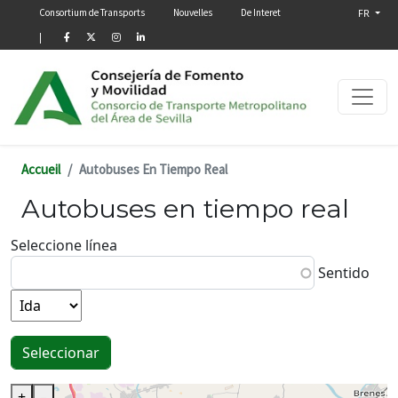
Menú secundario
Aller au contenu principal
Consortium de Transports
Nouvelles
De Interet
FR
|
Accueil
Autobuses En Tiempo Real
Autobuses en tiempo real
Seleccione línea
Sentido
+
–