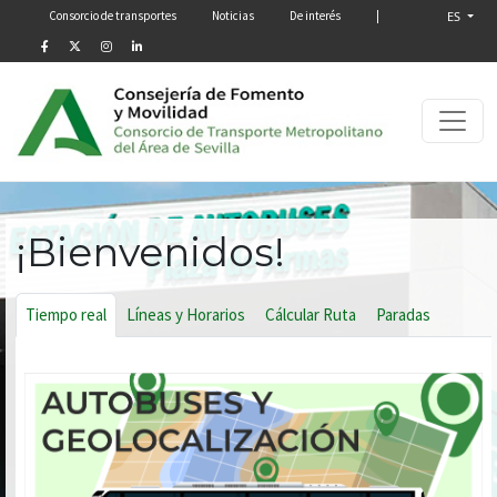
Menú secundario
Pasar al contenido principal
Consorcio de transportes
Noticias
De interés
|
ES
¡Bienvenidos!
Tiempo real
Líneas y Horarios
Cálcular Ruta
Paradas