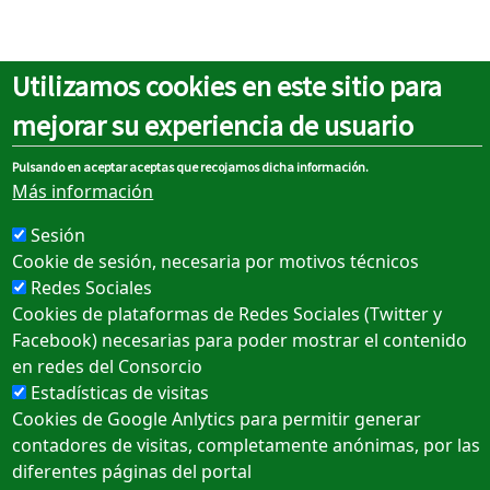
Utilizamos cookies en este sitio para
mejorar su experiencia de usuario
Tweets by ctm_sevilla
Pulsando en aceptar aceptas que recojamos dicha información.
Más información
Sesión
Sobre el portal
Cookie de sesión, necesaria por motivos técnicos
Redes Sociales
Cookies de plataformas de Redes Sociales (Twitter y
Aviso legal
Facebook) necesarias para poder mostrar el contenido
Política de cookies
en redes del Consorcio
Estadísticas de visitas
Política de privacidad
Cookies de Google Anlytics para permitir generar
Accesibilidad
contadores de visitas, completamente anónimas, por las
diferentes páginas del portal