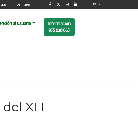
o
icias
De interés
|
ES
ención al usuario
Información
955 038 665
del XIII