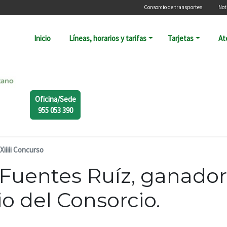
Menú secundari
Consorcio de transportes
Not
Navegación principal
Inicio
Líneas, horarios y tarifas
Tarjetas
At
Oficina/Sede
955 053 390
Xiiiii Concurso
 Fuentes Ruíz, ganador 
io del Consorcio.