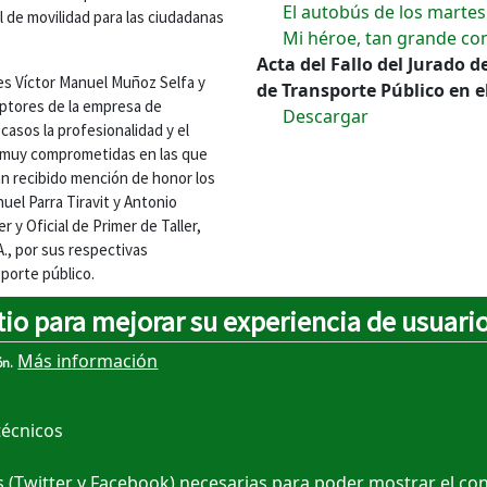
El autobús de los martes
l de movilidad para las ciudadanas
Mi héroe, tan grande co
Acta del Fallo del Jurado 
es Víctor Manuel Muñoz Selfa y
de Transporte Público en e
eptores de la empresa de
Descargar
casos la profesionalidad y el
s muy comprometidas en las que
n recibido mención de honor los
el Parra Tiravit y Antonio
y Oficial de Primer de Taller,
., por sus respectivas
sporte público.
tio para mejorar su experiencia de usuari
Más información
ón.
técnicos
 (Twitter y Facebook) necesarias para poder mostrar el co