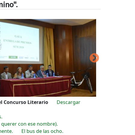
mino".
el Concurso Literario
Descargar
s.
a querer con ese nombre).
mente.
El bus de las ocho.