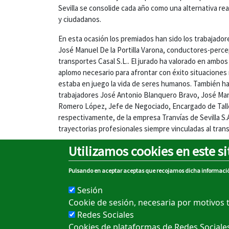
Sevilla se consolide cada año como una alternativa rea
y ciudadanos.
En esta ocasión los premiados han sido los trabajador
José Manuel De la Portilla Varona, conductores-perc
transportes Casal S.L.. El jurado ha valorado en ambos 
aplomo necesario para afrontar con éxito situacione
estaba en juego la vida de seres humanos. También ha
trabajadores José Antonio Blanquero Bravo, José Manu
Romero López, Jefe de Negociado, Encargado de Taller 
respectivamente, de la empresa Tranvías de Sevilla S.A
trayectorias profesionales siempre vinculadas al tran
Utilizamos cookies en este si
Pulsando en aceptar aceptas que recojamos dicha informaci
Sobre el portal
Sesión
Aviso legal
Cookie de sesión, necesaria por motivos 
Redes Sociales
Política de cookies
Cookies de plataformas de Redes Sociales