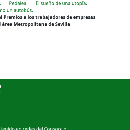
.
Pedalea.
El sueño de una utopĩa.
mo un autobús.
del Premios a los trabajadores de empresas
l área Metropolitana de Sevilla
o
ntenido en redes del Consorcio