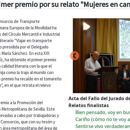
primer premio por su relato "Mujeres en ca
onsorcio de Transporte
emana Europea de la Movilidad ha
 del Círculo Mercantil e Industrial
literario "Viajar en transporte
do presidida por el Delegado
 María Sánchez. En esta XIII
íz, ha obtenido el primer premio
calidad literaria con la que el
ija como la trajo al mundo con
o premio ha recaído en el tomareño
 en el que retrata el relevo
Acta del Fallo del Jurado d
remio a la Promoción del
Relatos finalistas
a Metropolitana de Sevilla. Este
Bien pensado, voy en bu
evadas a cabo por trabajadoras y
Cariño (cómo no te voy 
 Consorcio, que con su tesón y
Sentirse vivo verdadera
en área metropolitana del área de