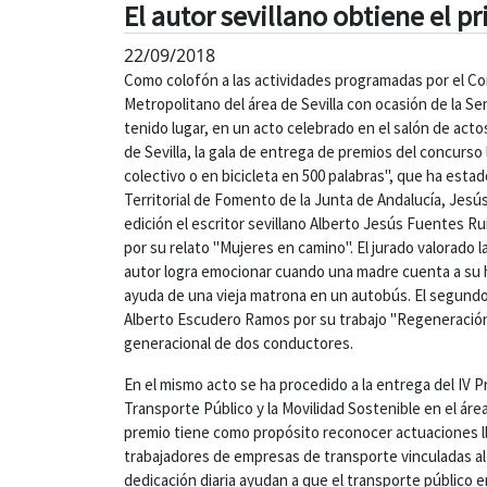
El autor sevillano obtiene el 
22/09/2018
Como colofón a las actividades programadas por el C
Metropolitano del área de Sevilla con ocasión de la S
tenido lugar, en un acto celebrado en el salón de actos
de Sevilla, la gala de entrega de premios del concurso 
colectivo o en bicicleta en 500 palabras", que ha esta
Territorial de Fomento de la Junta de Andalucía, Jesús
edición el escritor sevillano Alberto Jesús Fuentes Ru
por su relato "Mujeres en camino". El jurado valorado la 
autor logra emocionar cuando una madre cuenta a su h
ayuda de una vieja matrona en un autobús. El segund
Alberto Escudero Ramos por su trabajo "Regeneración",
generacional de dos conductores.
En el mismo acto se ha procedido a la entrega del IV P
Transporte Público y la Movilidad Sostenible en el áre
premio tiene como propósito reconocer actuaciones ll
trabajadores de empresas de transporte vinculadas al
dedicación diaria ayudan a que el transporte público 