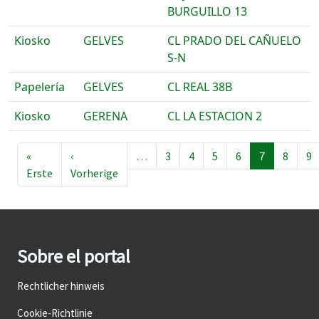
BURGUILLO 13
Kiosko
GELVES
CL PRADO DEL CAÑUELO
S-N
Papelería
GELVES
CL REAL 38B
Kiosko
GERENA
CL LA ESTACION 2
Seitennummerierung
«
‹
…
3
4
5
6
7
8
9
Erste Seite
Vorherige Seite
Erste
Vorherige
Sobre el portal
Rechtlicher hinweis
Cookie-Richtlinie