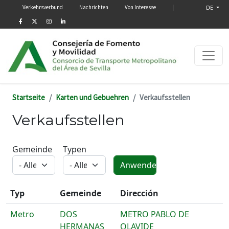
Menú secundario
Direkt zum Inhalt
Verkehrsverbund
Nachrichten
Von Interesse
|
DE
Startseite
Karten und Gebuehren
Verkaufsstellen
Verkaufsstellen
Gemeinde
Typen
Typ
Gemeinde
Dirección
Metro
DOS
METRO PABLO DE
HERMANAS
OLAVIDE