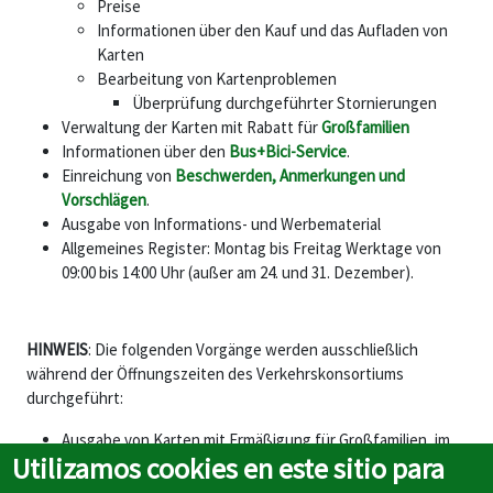
Preise
Informationen über den Kauf und das Aufladen von
Karten
Bearbeitung von Kartenproblemen
Überprüfung durchgeführter Stornierungen
Verwaltung der Karten mit Rabatt für
Großfamilien
Informationen über den
Bus+Bici-Service
.
Einreichung von
Beschwerden, Anmerkungen und
Vorschlägen
.
Ausgabe von Informations- und Werbematerial
Allgemeines Register: Montag bis Freitag Werktage von
09:00 bis 14:00 Uhr (außer am 24. und 31. Dezember).
HINWEIS
: Die folgenden Vorgänge werden ausschließlich
während der Öffnungszeiten des Verkehrskonsortiums
durchgeführt:
Ausgabe von Karten mit Ermäßigung für Großfamilien, im
Utilizamos cookies en este sitio para
Falle eines Austauschs wegen eines Defekts.
Erneuerung von Karten mit Ermäßigung für Großfamilien.