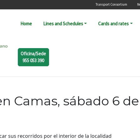
Menú secunda
Transport Consortium
N
Navegación principal
Home
Lines and Schedules
Cards and rates
Oficina/Sede
955 053 390
 en Camas, sábado 6 de 
r sus recorridos por el interior de la localidad