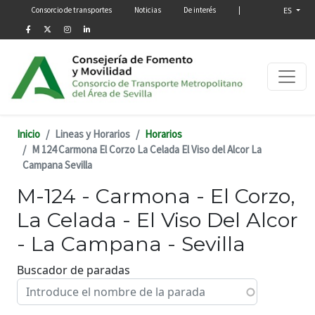
Menú secundario
Pasar al contenido principal
Consorcio de transportes
Noticias
De interés
|
ES
Inicio
Lineas y Horarios
Horarios
M 124 Carmona El Corzo La Celada El Viso del Alcor La
Campana Sevilla
M-124 - Carmona - El Corzo,
La Celada - El Viso Del Alcor
- La Campana - Sevilla
Buscador de paradas