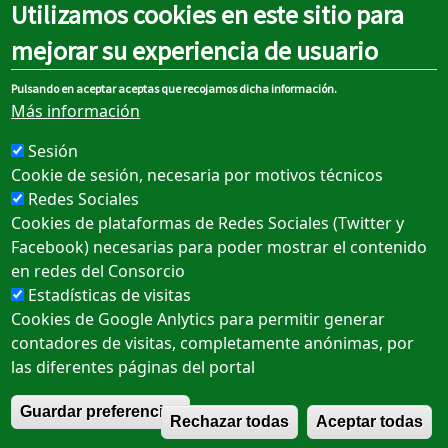
Utilizamos cookies en este sitio para
aproximado salvo dificultades de tráfico.
mejorar su experiencia de usuario
Detalle
Mapa
Pulsando en aceptar aceptas que recojamos dicha información.
Más información
Ida
Vuelta
Sesión
Cookie de sesión, necesaria por motivos técnicos
Redes Sociales
Cookies de plataformas de Redes Sociales (Twitter y
ZONA E
Facebook) necesarias para poder mostrar el contenido
en redes del Consorcio
PASEO DEL ESTATUTO - Parada de
Estadísticas de visitas
consorcio 2334
Cookies de Google Anlytics para permitir generar
No hay información disponible, revise
contadores de visitas, completamente anónimas, por
el horario completo
las diferentes páginas del portal
R
Horario completo
Correspondencias
Guardar preferencias
Rechazar todas
Aceptar todas