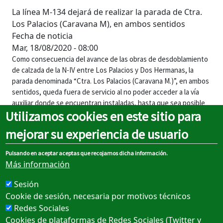
La línea M-134 dejará de realizar la parada de Ctra.
Los Palacios (Caravana M), en ambos sentidos
Fecha de noticia
Mar, 18/08/2020 - 08:00
Como consecuencia del avance de las obras de desdoblamiento
de calzada de la N-IV entre Los Palacios y Dos Hermanas, la
parada denominada “Ctra. Los Palacios (Caravana M.)”, en ambos
sentidos, queda fuera de servicio al no poder acceder a la vía
auxiliar donde se encuentran instaladas, hasta que sea posible
Utilizamos cookies en este sitio para
acceder a las mismas.
mejorar su experiencia de usuario
Parada fuera de servicio: Ctra. Los Palacios (Caravana M.), en
ambos sentidos
Pulsando en aceptar aceptas que recojamos dicha información.
Etiquetas
Más información
Incidencias de servicio
Sesión
Cookie de sesión, necesaria por motivos técnicos
Redes Sociales
Cookies de plataformas de Redes Sociales (Twitter y