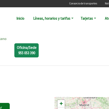
Menú secundari
Consorcio de transportes
Not
Navegación principal
Inicio
Líneas, horarios y tarifas
Tarjetas
At
Oficina/Sede
955 053 390
+