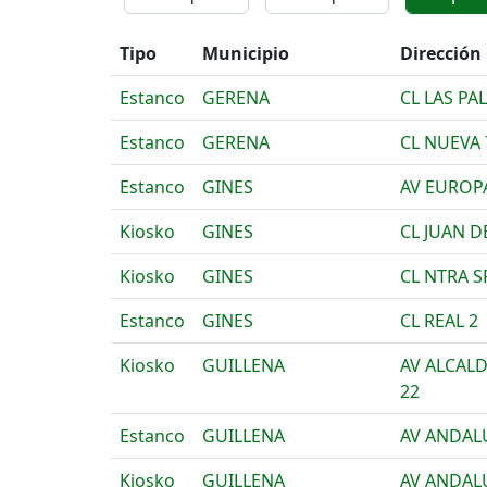
Tipo
Municipio
Dirección
Estanco
GERENA
CL LAS PA
Estanco
GERENA
CL NUEVA 
Estanco
GINES
AV EUROPA
Kiosko
GINES
CL JUAN D
Kiosko
GINES
CL NTRA S
Estanco
GINES
CL REAL 2
Kiosko
GUILLENA
AV ALCAL
22
Estanco
GUILLENA
AV ANDAL
Kiosko
GUILLENA
AV ANDAL