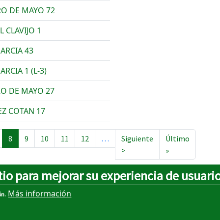
RO DE MAYO 72
 CLAVIJO 1
GARCIA 43
ARCIA 1 (L-3)
RO DE MAYO 27
EZ COTAN 17
8
9
10
11
12
…
Siguiente
Último
Siguiente página
Última página
>
»
tio para mejorar su experiencia de usuari
Más información
ón.