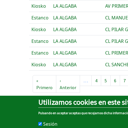
Kiosko
LA ALGABA
AV PRIME
Estanco
LA ALGABA
CL MANUEL
Kiosko
LA ALGABA
CL PILAR 
Estanco
LA ALGABA
CL PILAR G
Estanco
LA ALGABA
CL PRIME
Kiosko
LA ALGABA
CL SANCH
Paginación
«
‹
…
4
5
6
7
Primera página
Página anterior
Primero
Anterior
Utilizamos cookies en este si
Pulsando en aceptar aceptas que recojamos dicha informaci
Sobre el portal
Sesión