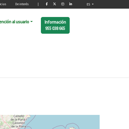
o
icias
De interés
|
ES
ención al usuario
Información
955 038 665