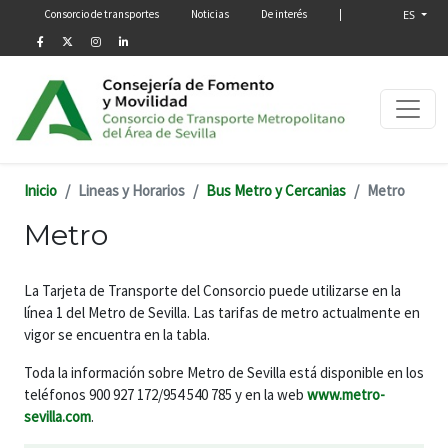
Menú secundario
Pasar al contenido principal
Consorcio de transportes
Noticias
De interés
|
ES
Inicio
Lineas y Horarios
Bus Metro y Cercanias
Metro
Metro
La Tarjeta de Transporte del Consorcio puede utilizarse en la
línea 1 del Metro de Sevilla. Las tarifas de metro actualmente en
vigor se encuentra en la tabla.
Toda la información sobre Metro de Sevilla está disponible en los
teléfonos 900 927 172/954 540 785 y en la web
www.metro-
sevilla.com
.