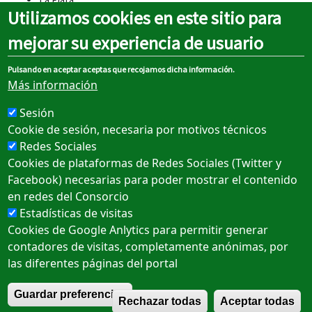
Utilizamos cookies en este sitio para
Cocheras
Pablo de Olavide
mejorar su experiencia de usuario
Condequinto
Montequinto
Pulsando en aceptar aceptas que recojamos dicha información.
Europa
Más información
Olivar de Quintos
Sesión
Cookie de sesión, necesaria por motivos técnicos
Redes Sociales
Cookies de plataformas de Redes Sociales (Twitter y
Sobre el portal
Facebook) necesarias para poder mostrar el contenido
en redes del Consorcio
Aviso legal
Estadísticas de visitas
Política de cookies
Cookies de Google Anlytics para permitir generar
contadores de visitas, completamente anónimas, por
Política de privacidad
las diferentes páginas del portal
Accesibilidad
R
Guardar preferencias
Rechazar todas
Aceptar todas