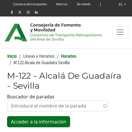
Menú secundario
Pasar al contenido principal
Consorcio de transportes
Noticias
De interés
|
ES
Inicio
Lineas y Horarios
Horarios
M 122 Alcala de Guadaira Sevilla
M-122 - Alcalá De Guadaíra
- Sevilla
Buscador de paradas