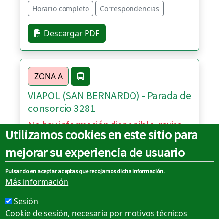
Horario completo
Correspondencias
Descargar PDF
ZONA A
VIAPOL (SAN BERNARDO) - Parada de
consorcio 3281
No hay información disponible, revise
Utilizamos cookies en este sitio para
el horario completo
mejorar su experiencia de usuario
Horario completo
Correspondencias
Pulsando en aceptar aceptas que recojamos dicha información.
Descargar PDF
Más información
Sesión
Cookie de sesión, necesaria por motivos técnicos