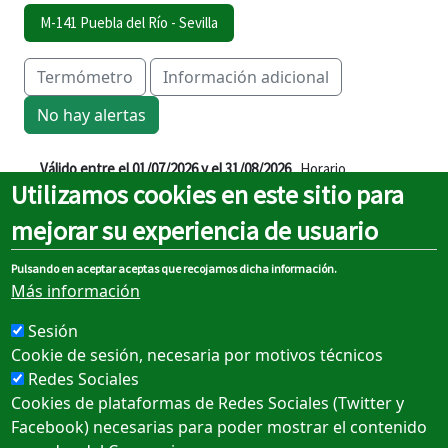
M-141 Puebla del Río - Sevilla
Termómetro
Información adicional
No hay alertas
Válido entre el 01/07/2026 y el 31/08/2026
. Horario
Utilizamos cookies en este sitio para
aproximado salvo dificultades de tráfico.
mejorar su experiencia de usuario
Detalle
Mapa
Pulsando en aceptar aceptas que recojamos dicha información.
Más información
Ida
Vuelta
Sesión
Cookie de sesión, necesaria por motivos técnicos
Redes Sociales
Cookies de plataformas de Redes Sociales (Twitter y
ZONA C
Facebook) necesarias para poder mostrar el contenido