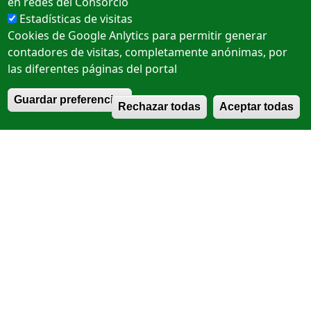
en redes del Consorcio
POLIGONO LOS JUNCALES - Parada
Estadísticas de visitas
de consorcio 3290
Cookies de Google Anlytics para permitir generar
contadores de visitas, completamente anónimas, por
Próximo bus
:
14:00
las diferentes páginas del portal
Horario completo
Correspondencias
R
Guardar preferencias
Rechazar todas
Aceptar todas
Descargar PDF
ZONA C
BDA LAS MARISMAS - Parada de
consorcio 3275
Próximo bus
:
14:01
Horario completo
Correspondencias