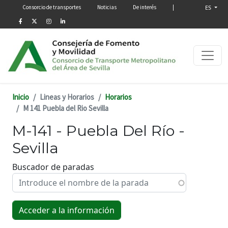
Menú secundario
Pasar al contenido principal
Consorcio de transportes
Noticias
De interés
|
ES
Inicio
Lineas y Horarios
Horarios
M 141 Puebla del Rio Sevilla
M-141 - Puebla Del Río -
Sevilla
Buscador de paradas