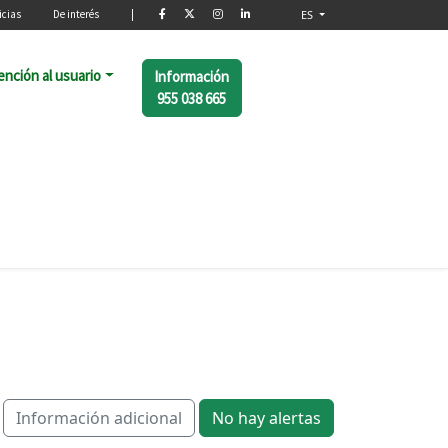
o
icias
De interés
|
ES
ención al usuario
Información
955 038 665
Información adicional
No hay alertas