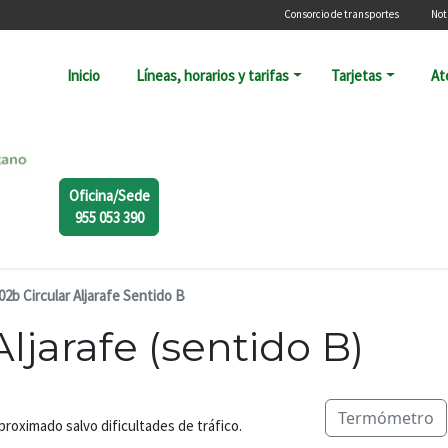
Menú secundari
Consorcio de transportes
Not
Navegación principal
Inicio
Líneas, horarios y tarifas
Tarjetas
At
Oficina/Sede
955 053 390
02b Circular Aljarafe Sentido B
ljarafe (sentido B)
Termómetro
aproximado salvo dificultades de tráfico.