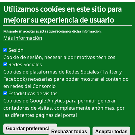
Utilizamos cookies en este sitio para
El plazo de presentación de trabajos finaliza
el 10 de septiembre
a las 14.00 horas.
mejorar su experiencia de usuario
Puede consultar o descargarse las bases en el siguiente enlace:
Pulsando en aceptar aceptas que recojamos dicha información.
“
bases certamen literario
”
Más información
Modelo PLICA certamen literario: “
pdf plica
”
Sesión
Cookie de sesión, necesaria por motivos técnicos
Redes Sociales
Cookies de plataformas de Redes Sociales (Twitter y
Sobre el portal
Facebook) necesarias para poder mostrar el contenido
en redes del Consorcio
Aviso legal
Estadísticas de visitas
Política de cookies
Cookies de Google Anlytics para permitir generar
contadores de visitas, completamente anónimas, por
Política de privacidad
las diferentes páginas del portal
Accesibilidad
R
Guardar preferencias
Rechazar todas
Aceptar todas