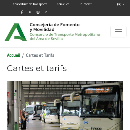
Menú secundario
Aller au contenu principal
Consortium de Transports
Nouvelles
De Interet
FR
|
Accueil
Cartes et Tarifs
Cartes et tarifs