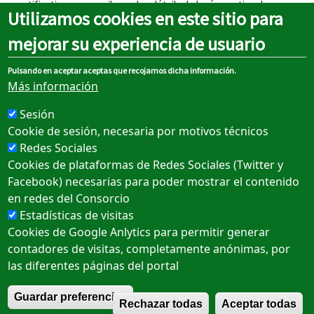
notification par e-mail avec les détails de la réservation. Le
Utilizamos cookies en este sitio para
Consortium se réserve le droit de suspendre un compte s'il
détecte un non-respect répété des conditions d'utilisation,
mejorar su experiencia de usuario
tout en informant ledit utilisateur de cette situation afin qu'il
puisse apporter les clarifications nécessaires.
Pulsando en aceptar aceptas que recojamos dicha información.
Más información
Más información
Sesión
Cookie de sesión, necesaria por motivos técnicos
Redes Sociales
Cookies de plataformas de Redes Sociales (Twitter y
Sobre el portal
Facebook) necesarias para poder mostrar el contenido
en redes del Consorcio
Mentions légales
Estadísticas de visitas
Politique des cookies
Cookies de Google Anlytics para permitir generar
contadores de visitas, completamente anónimas, por
Politique de confidentialité
las diferentes páginas del portal
Accessibilité
R
Guardar preferencias
Rechazar todas
Aceptar todas