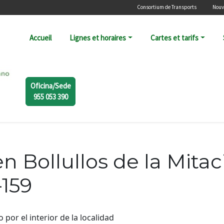
Menú secundario
Consortium de Transports
Nouv
Navegación principal
Accueil
Lignes et horaires
Cartes et tarifs
Oficina/Sede
955 053 390
en Bollullos de la Mit
-159
por el interior de la localidad