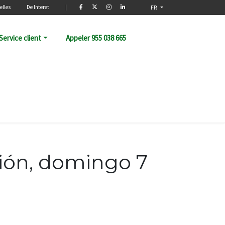
elles
De Interet
|
FR
Service client
Appeler 955 038 665
ación, domingo 7