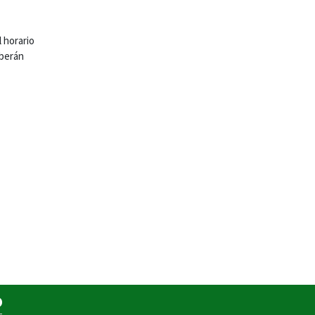
l horario
berán
o