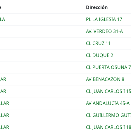
e
Dirección
LA
PL LA IGLESIA 17
AV. VERDEO 31-A
CL CRUZ 11
CL DUQUE 2
CL PUERTA OSUNA 7
ZAR
AV BENACAZON 8
ZAR
CL JUAN CARLOS I 1
LLAR
AV ANDALUCIA 45-A
LLAR
CL GUILLERMO GUTI
LLAR
CL JUAN CARLOS I 1