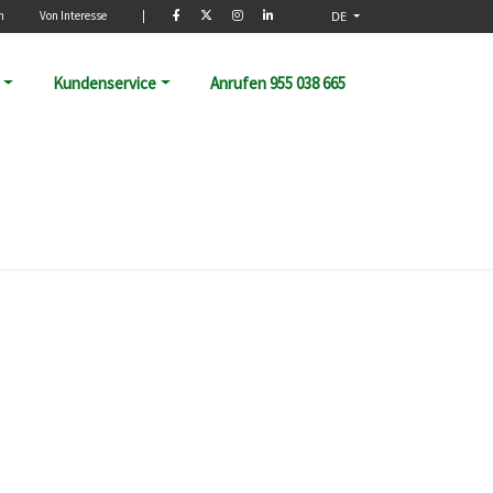
o
n
Von Interesse
|
DE
Kundenservice
Anrufen 955 038 665