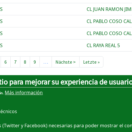
S
CL JUAN RAMON JIM
S
CL PABLO COSO CAL
S
CL PABLO COSO CAL
S
CL RAYA REAL 5
Nächste Seite
Letzte Seite
6
7
8
9
…
Nächste >
Letzte »
tio para mejorar su experiencia de usuari
Más información
ón.
técnicos
 (Twitter y Facebook) necesarias para poder mostrar el co