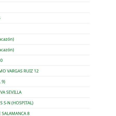
4
acazón)
acazón)
50
MO VARGAS RUIZ 12
 9)
EVA SEVILLA
S S-N (HOSPITAL)
E SALAMANCA 8