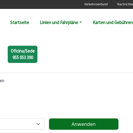
Menú secundari
Verkehrsverbund
Nachrichte
Navegación principal
Startseite
Linien und Fahrpläne
Karten und Gebühren
Oficina/Sede
955 053 390
len