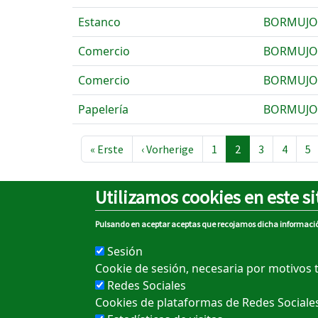
Estanco
BORMUJO
Comercio
BORMUJO
Comercio
BORMUJO
Papelería
BORMUJO
Seitennummerierung
Erste Seite
Vorherige Seite
« Erste
‹ Vorherige
1
2
3
4
5
Utilizamos cookies en este si
Pulsando en aceptar aceptas que recojamos dicha informaci
Sobre el portal
Sesión
Rechtlicher hinweis
Cookie de sesión, necesaria por motivos 
Redes Sociales
Cookie-Richtlinie
Cookies de plataformas de Redes Sociales
Datenschutzrichtlinie