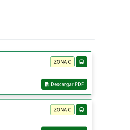
ZONA C
Descargar PDF
ZONA C