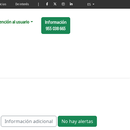
o
icias
De interés
|
ES
ención al usuario
Información
955 038 665
Información adicional
No hay alertas