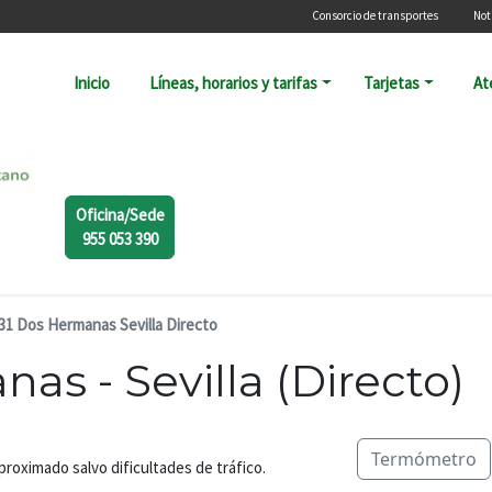
Menú secundari
Consorcio de transportes
Not
Navegación principal
Inicio
Líneas, horarios y tarifas
Tarjetas
At
Oficina/Sede
955 053 390
31 Dos Hermanas Sevilla Directo
as - Sevilla (Directo)
Termómetro
aproximado salvo dificultades de tráfico.