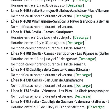
Horarios entre el 1 y el 31 de agosto: [
Descargar
]
Línea M-169 Sevilla-Bormujos-Bollullos-Aznalcázar-Pilas-Villaman
No modifica su horario durante el verano. [
Descargar
]
Línea M-169B Villamanrique-Sanlúcar la Mayor (servicio a la dema
No modifica su horario durante el verano.
Línea M-170A Sevilla - Camas - Santiponce
Horarios entre el 1 de julio y el 31 de julio: [
Descargar
]
Horarios entre el 1 y el 31 de agosto: [
Descargar
]
No modifica los horarios durante el fin de semana.
Línea M-170B Sevilla - Camas - Santiponce - Las Pajanosas (Guille
Horarios entre el 1 de julio y el 31 de agosto: [
Descargar
]
No modifica los horarios durante el fin de semana.
Línea M-173 Castilleja de la Cuesta - Camas (Circular)
No modifica su horario durante el verano. [
Descargar
]
Línea M-173B Camas - San Juan de Aznalfarache
No modifica su horario durante el verano. [
Descargar
]
Línea M-174 Sevilla - Valencina - Las Pilas - La Gloria (con paso po
No modifica su horario durante el verano. [
Descargar
]
Línea M-175 Sevilla - Castilleja de Guzmán - Valencina - Salteras -
Horarios entre el 13 de julio y el 13 de septiembre: [
Descargar
]