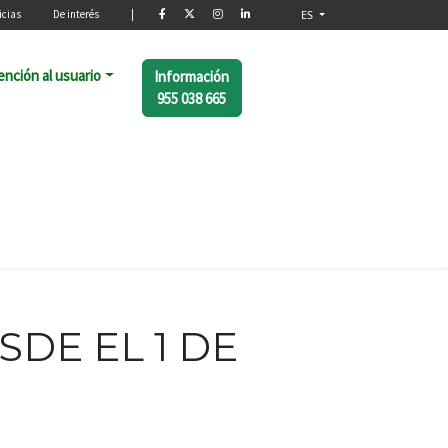
o
icias
De interés
|
ES
ención al usuario
Información
955 038 665
DE EL 1 DE