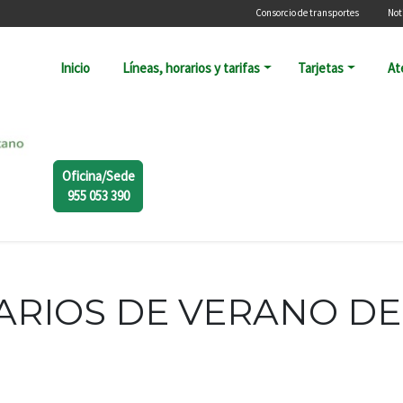
Menú secundari
Consorcio de transportes
Not
Navegación principal
Inicio
Líneas, horarios y tarifas
Tarjetas
At
Oficina/Sede
955 053 390
RIOS DE VERANO DES