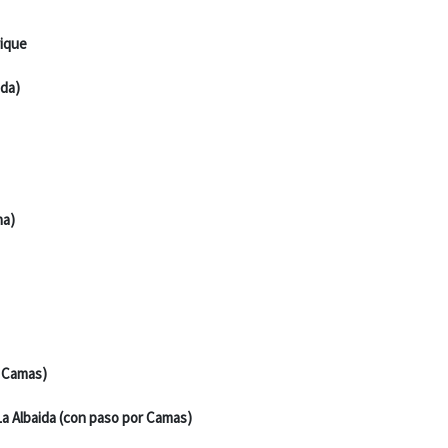
rique
nda)
na)
r Camas)
 La Albaida (con paso por Camas)